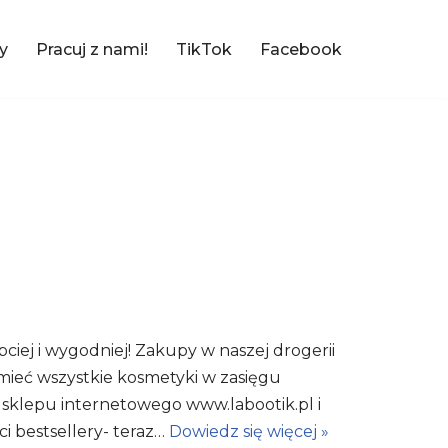
y
Pracuj z nami!
TikTok
Facebook
bciej i wygodniej! Zakupy w naszej drogerii
 mieć wszystkie kosmetyki w zasięgu
 sklepu internetowego www.labootik.pl i
i bestsellery- teraz…
Dowiedz się więcej »