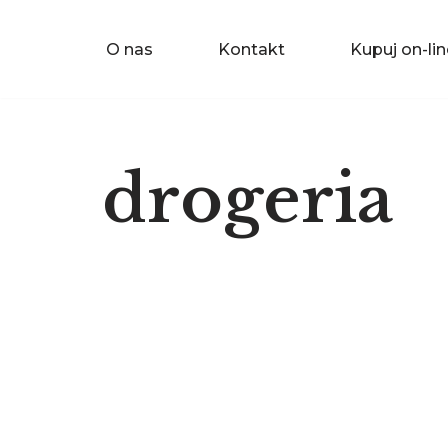
O nas
Kontakt
Kupuj on-lin
Przejdź
do
treści
drogeria